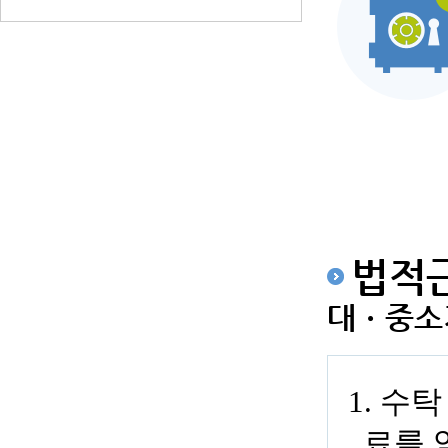
법적
대ㆍ중소기
1. 
료를 