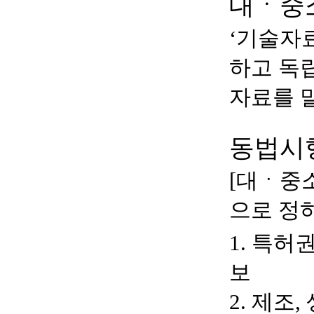
대ㆍ중소
‘기술자료
하고 독
자료를 
동법시행
[대ㆍ중
으로 정하
1. 특허
보
2. 제조