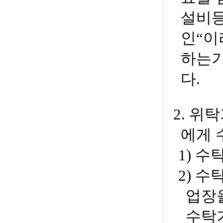
설비등
인“이
하는기
다.
2. 위
에게 
1) 
2) 
업장을
수탁