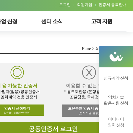
로그인
회원가입
인증서 등록안내
업 신청
센터 소식
고객 지원
Home
회원가입
로그인
◎
ⓧ
신규계약 신청
이용 가능한 인증서
이용할 수 없는 인증서
 사업자(범용) 공동인증서
* 용도제한용 (은행용, 보험용,
* 임치계약 전용 인증서
조달청용, 국세청용 등)
임치기술
활용지원 신청
인증서 신청하기
보유중인 인증서 종류 확인
한국전자인증(1566-0566)
(전자서명 검증)
아이디어
임치 신청
공동인증서 로그인